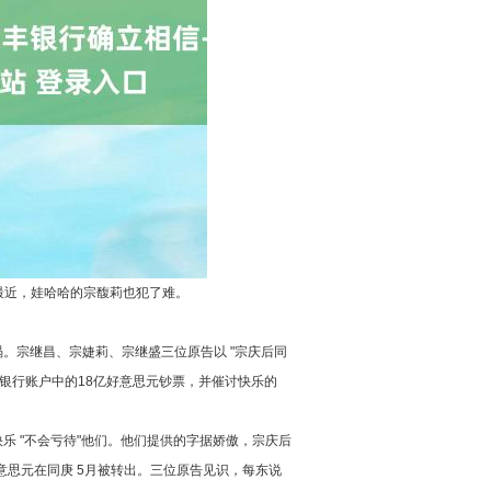
最近，娃哈哈的宗馥莉也犯了难。
涡。宗继昌、宗婕莉、宗继盛三位原告以 "宗庆后同
银行账户中的18亿好意思元钞票，并催讨快乐的
乐 "不会亏待"他们。他们提供的字据娇傲，宗庆后
好意思元在同庚 5月被转出。三位原告见识，每东说