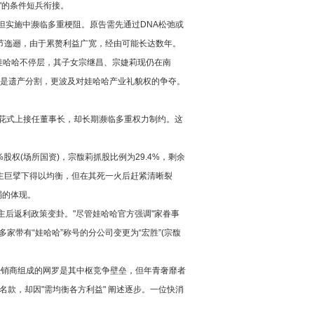
"的条件短兵衔接。
但实施中濒临多重梗阻。原告需先通过DNA松弛或
节迤逦，由于累赘利益广宽，经由可能长达数年。
娃哈哈不停层，其子女宗继昌、宗婕莉现仍在南
仅是遗产分割，更波及对娃哈哈产业礼貌权的争夺。
"虽花式上接任董事长，却长期濒临多重权力制约。这
权(场所国资)，宗馥莉抓股比例为29.4%，剩余
念主巨擘下得以均衡，但在其死一火后赶紧清晰裂
弱的体现。
主后返利政策变卦。"尽管娃哈哈官方强调"家眷事
家带有“娃哈哈”称号的分公司变更为“宏胜”(宗馥
家经销商组成的网罗是其中枢竞争壁垒，但年青奢靡者
名款，却因"需均衡各方利益" 阐述逐步。一位快消