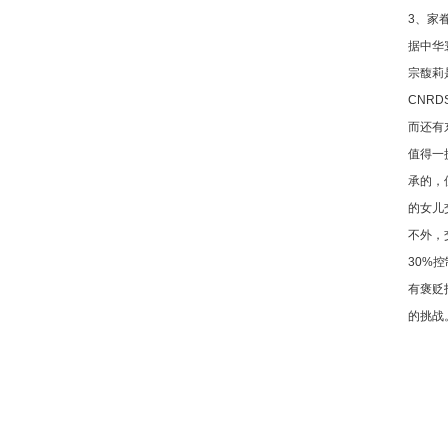
3、家
据中华
宗馥莉
CNR
而还有
值得一
承的，
的女儿
不外，
30%
有褒贬
的挑战