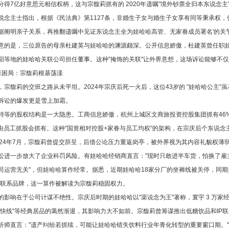
分得7亿好意思元相信权柄，这与宗馥莉抓有的 2020年遗嘱"境外钞票全归本东说念主
说念主士指出，根据《民法典》第1127条，非婚生子女与婚生子女享有同等秉承权，
据阐明亲子关系，再推翻遗嘱中见证东说念主全为娃哈哈高管、无家眷成员署名'的关
意的是，三位原告的母亲杜建英与娃哈哈的渊源颇深。公开信息娇傲，杜建英曾任职
阳等地的娃哈哈关联公司担任董事。这种"掩饰的关联"让外界意想，这场诉讼能够不
班困局：宗馥莉根基荡漾
，宗馥莉的交班之路从未平坦。2024年宗庆后死一火后，这位43岁的 "娃哈哈公主
诉讼的爆发更是雪上加霜。
特等的股权结构是一大隐患。工商信息娇傲，杭州上城区文商旅投资控股集团抓有46%股
6%由员工抓股会抓有。这种"国资相对控股+家眷与员工均权"的架构，在宗庆后个东说
024年7月，宗馥莉曾提交辞呈，后借公论压力重返岗亭，被外界视为其内容礼貌权薄
讼进一步放大了企业科罚风险。有娃哈哈经销商直言："现时只敢进半车货，怕换了雇
司运营无关"，但娃哈哈算作经常。据悉，近期娃哈哈18家分厂的坐褥线被关停，同期多
)联系品牌，这一算作被解读为宗馥莉稳固权力。
的影响在于公司计谋不绝性。宗庆后时期的娃哈哈以"渠说念为王"著称，寰宇 3 万
分快线"等经典居品的蔼然渐退，其影响力大不如前。宗馥莉曾筹谋推出低糖饮品和IP联
析师直言："遗产纠纷若抓续，可能让娃哈哈错失饮料行业年青化转型的重要窗口期。"