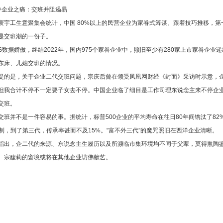
眷企业之痛：交班并阻遏易
寰宇工生意聚集会统计，中国 80%以上的民营企业为家眷式筹谋。跟着技巧推移，
是交班潮的一份子。
DS数据娇傲，终结2022年，国内975个家眷企业中，照旧至少有280家上市家眷企
东床、儿媳交班的情况。
提的是，关于企业二代交班问题，宗庆后曾在领受凤凰网财经《封面》采访时示意，
但我合计不停不一定要子女去不停。中国企业临了细目是工作司理东说念主来不停企
交班。
交班并不是一件容易的事。据统计，标普500企业的平均寿命在往日80年间镌汰了8
控制，到了第三代，传承率甚而不及15%。“富不外三代”的魔咒照旧在西洋企业清晰。
指出，企二代的来源、东说念主生履历以及所濒临市集环境均不同于父辈，莫得熏陶
。宗馥莉的窘境或将在其他企业访佛献艺。