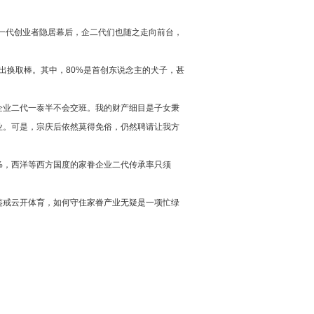
第一代创业者隐居幕后，企二代们也随之走向前台，
业递出换取棒。其中，80%是首创东说念主的犬子，甚
企业二代一泰半不会交班。我的财产细目是子女秉
业。可是，宗庆后依然莫得免俗，仍然聘请让我方
2%，西洋等西方国度的家眷企业二代传承率只须
鉴戒云开体育，如何守住家眷产业无疑是一项忙绿