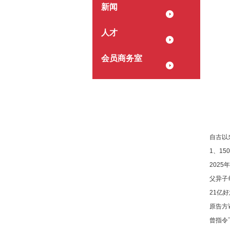
新闻
人才
会员商务室
自古以
1、1
202
父异子
21亿好
原告方
曾指令