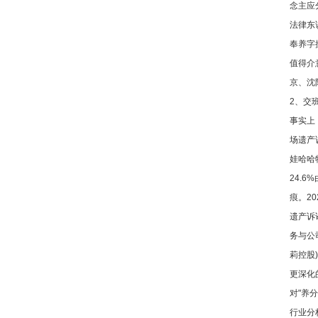
念主应
法律东
奉养字
值得介
京、沈
2、交
事实上
场遗产
娃哈哈
24.
痕。2
遗产诉
务与公
莉控股
更深化
对"养
行业分