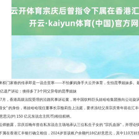
来权门家眷的传承即是一说念贫寒——不怕爹妈身手大云开体育，生怕昆季姐妹多。
50亿遗产诉讼：倏得多了3个同父异母的昆季姐妹
5年7月，香港高级法院受理的沿路民事诉讼案，将中国饮料巨头娃哈哈集团推向公论旋
母女" 的身份，将娃哈哈现任董事长宗馥莉告上法庭，要求冻结父亲宗庆青年前在汇丰
意思元(约 150 亿元东说念主民币)相信权柄。
讼师败露，宗庆后晚年曾在私东说念主场地承认三位私生子女的 "宗氏血脉"，并理论快
下属在香港汇丰银行确立相信，2024岁首该账户余额约18亿好意思元，其中110万