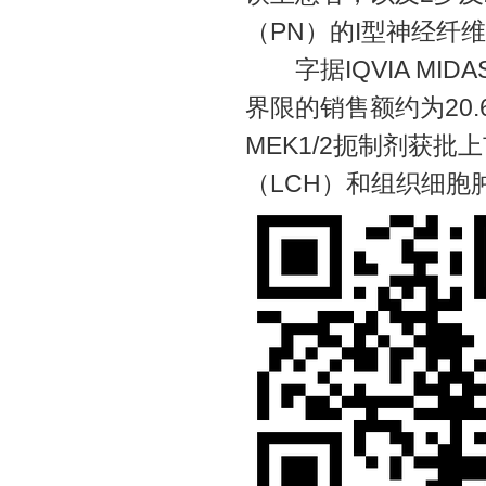
（PN）的I型神经纤
字据IQVIA MID
界限的销售额约为20.
MEK1/2扼制剂获
（LCH）和组织细胞