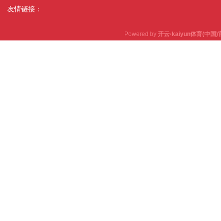
友情链接：
Powered by
开云·kaiyun体育(中