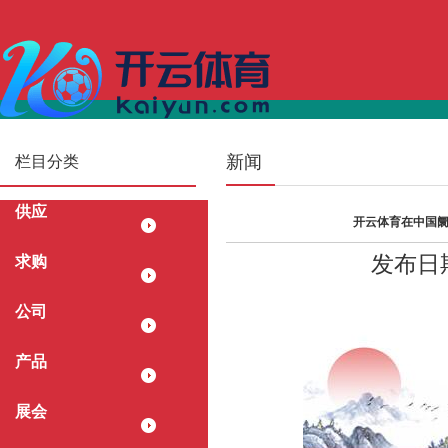
首页
新闻
供应
求购
栏目分类
供应
开云体育在中国阛阓
发布日期
求购
公司
产品
展会